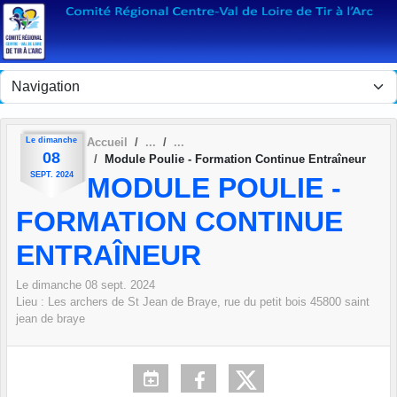
Panneau de gestion des cookies
Le
dimanche
Accueil
08
Module Poulie - Formation Continue Entraîneur
SEPT.
2024
MODULE POULIE -
FORMATION CONTINUE
ENTRAÎNEUR
Le
dimanche
08
sept.
2024
Lieu :
Les archers de St Jean de Braye, rue du petit bois
45800
saint
jean de braye