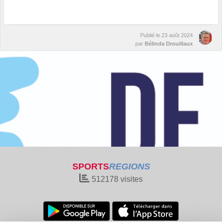
Publié le
23 août 2024
par
Bélinda Drouillaux
SPORTS
REGIONS
512178
visites