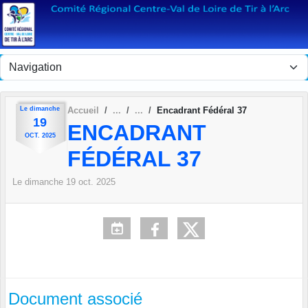
Panneau de gestion des cookies
Le
dimanche
Accueil
Encadrant Fédéral 37
19
ENCADRANT
OCT.
2025
FÉDÉRAL 37
Le
dimanche
19
oct.
2025
Document associé