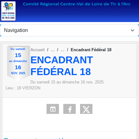
Panneau de gestion des cookies
Du
samedi
Accueil
Encadrant Fédéral 18
15
ENCADRANT
au
dimanche
16
FÉDÉRAL 18
NOV.
2025
Du
samedi
15
au
dimanche
16
nov.
2025
Lieu :
18
VIERZON