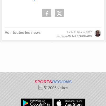
Voir toutes les news
Publié le
26 août 2017
par
Jean-Michel RENOUARD
SPORTS
REGIONS
512006
visites