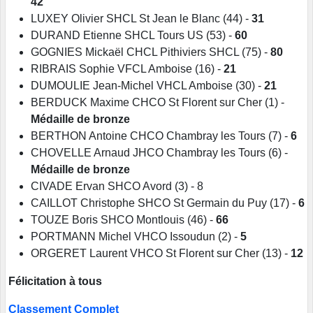
42
LUXEY Olivier SHCL St Jean le Blanc (44)
-
31
DURAND Etienne SHCL Tours US (53)
-
60
GOGNIES Mickaël CHCL Pithiviers SHCL (75)
-
80
RIBRAIS Sophie VFCL Amboise (16)
-
21
DUMOULIE Jean-Michel VHCL Amboise (30)
-
21
BERDUCK Maxime CHCO St Florent sur Cher (1) -
Médaille de bronze
BERTHON Antoine CHCO Chambray les Tours (7)
-
6
CHOVELLE Arnaud JHCO Chambray les Tours (6)
-
Médaille de bronze
CIVADE Ervan SHCO Avord (3)
- 8
CAILLOT Christophe SHCO St Germain du Puy (17)
-
6
TOUZE Boris SHCO Montlouis (46)
-
66
PORTMANN Michel VHCO Issoudun (2)
-
5
ORGERET Laurent VHCO St Florent sur Cher (13)
-
12
Félicitation à tous
Classement Complet