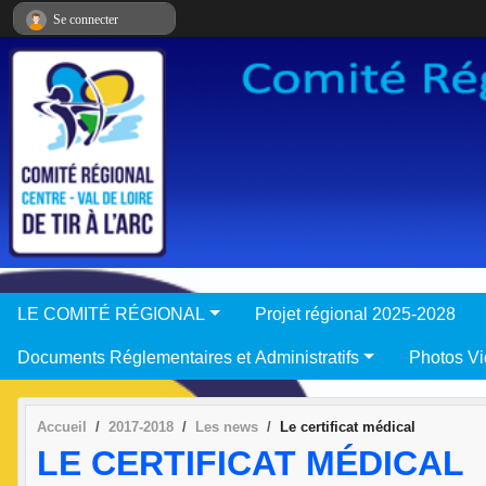
Panneau de gestion des cookies
Se connecter
LE COMITÉ RÉGIONAL
Projet régional 2025-2028
Documents Réglementaires et Administratifs
Photos V
Accueil
2017-2018
Les news
Le certificat médical
LE CERTIFICAT MÉDICAL