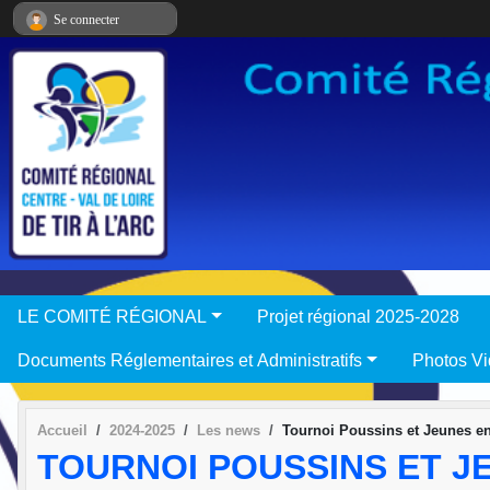
Panneau de gestion des cookies
Se connecter
LE COMITÉ RÉGIONAL
Projet régional 2025-2028
Documents Réglementaires et Administratifs
Photos V
Accueil
2024-2025
Les news
Tournoi Poussins et Jeunes e
TOURNOI POUSSINS ET J