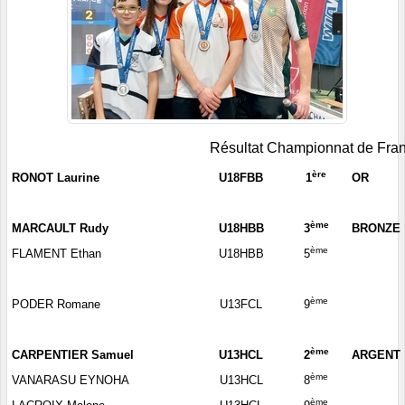
Résultat Championnat de Fra
ère
RONOT Laurine
U18FBB
1
OR
ème
MARCAULT Rudy
U18HBB
3
BRONZE
ème
FLAMENT Ethan
U18HBB
5
ème
PODER Romane
U13FCL
9
ème
CARPENTIER Samuel
U13HCL
2
ARGENT
ème
VANARASU EYNOHA
U13HCL
8
ème