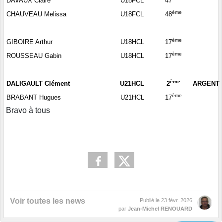
DAVAUX Claire
U18FCL
47
ème
CHAUVEAU Melissa
U18FCL
48
ème
GIBOIRE Arthur
U18HCL
17
ème
ROUSSEAU Gabin
U18HCL
17
ème
DALIGAULT Clément
U21HCL
2
ARGENT
ème
BRABANT Hugues
U21HCL
17
Bravo à tous
Voir toutes les news
Publié le
23 févr. 2026
par
Jean-Michel RENOUARD