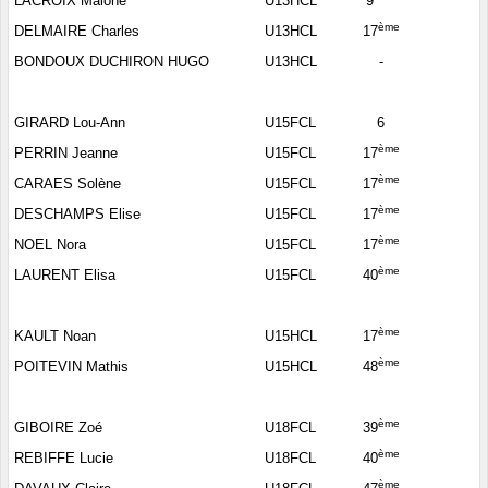
LACROIX Malone
U13HCL
9
ème
DELMAIRE Charles
U13HCL
17
BONDOUX DUCHIRON HUGO
U13HCL
-
GIRARD Lou-Ann
U15FCL
6
ème
PERRIN Jeanne
U15FCL
17
ème
CARAES Solène
U15FCL
17
ème
DESCHAMPS Elise
U15FCL
17
ème
NOEL Nora
U15FCL
17
ème
LAURENT Elisa
U15FCL
40
ème
KAULT Noan
U15HCL
17
ème
POITEVIN Mathis
U15HCL
48
ème
GIBOIRE Zoé
U18FCL
39
ème
REBIFFE Lucie
U18FCL
40
ème