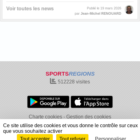
Voir toutes les news
Publié le
19 mars 2026
par
Jean-Michel RENOUARD
SPORTS
REGIONS
512228
visites
Charte cookies
Gestion des cookies
Informations légales
Signaler un contenu inapproprié
Ce site utilise des cookies et vous donne le contrôle sur ceux
que vous souhaitez activer
Tout accepter
Tout refuser
Personnaliser
Envie de participer ?
Connexion