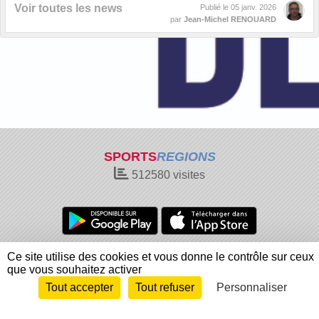
Voir toutes les news
Publié le
05 janv. 2026
par
Jean-Michel RENOUARD
SPORTS
REGIONS
512580
visites
Charte cookies
Gestion des cookies
Ce site utilise des cookies et vous donne le contrôle sur ceux
que vous souhaitez activer
Informations légales
Signaler un contenu inapproprié
Tout accepter
Tout refuser
Personnaliser
Envie de participer ?
Connexion