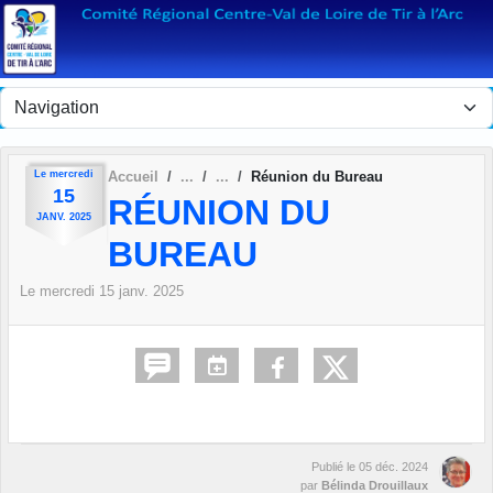
Panneau de gestion des cookies
Le
mercredi
Accueil
Réunion du Bureau
15
RÉUNION DU
JANV.
2025
BUREAU
Le
mercredi
15
janv.
2025
Publié le
05 déc. 2024
par
Bélinda Drouillaux