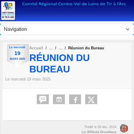
Panneau de gestion des cookies
Le
mercredi
Accueil
Réunion du Bureau
19
RÉUNION DU
MARS
2025
BUREAU
Le
mercredi
19
mars
2025
Publié le
05 déc. 2024
par
Bélinda Drouillaux