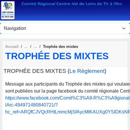
Panneau de gestion des cookies
Accueil
Trophée des mixtes
TROPHÉE DES MIXTES
TROPHÉE DES MIXTES (
Le Règlement
)
Message aux participants du Trophée des mixtes qui voulaient
sont publiées sur la page facebook du comité régionale Centr
https://www.facebook.com/Comit%C3%A9-R%C3%A9gional-C
lArc-494971480840721/?
hc_ref=ARQfCJVQcRHtLmmcMjSfAycMlKAUXg0YSIDKsN