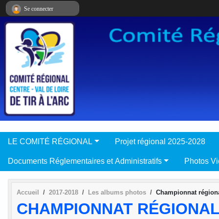
Panneau de gestion des cookies
Se connecter
LE COMITÉ RÉGIONAL
Projet régional 2025-2028
Documents Réglementaires et Administratifs
Photos V
Accueil
2017-2018
Les albums photos
Championnat régiona
CHAMPIONNAT RÉGIONAL 