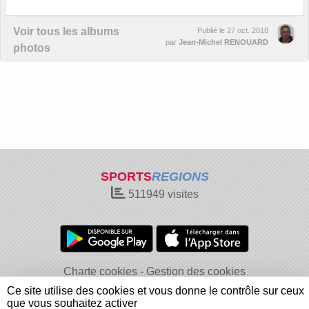
Voir tous les albums
Publié le
27 oct. 2018
par
Jean-Michel RENOUARD
photos
SPORTS
REGIONS
511949
visites
Charte cookies
Gestion des cookies
Informations légales
Signaler un contenu inapproprié
Ce site utilise des cookies et vous donne le contrôle sur ceux
que vous souhaitez activer