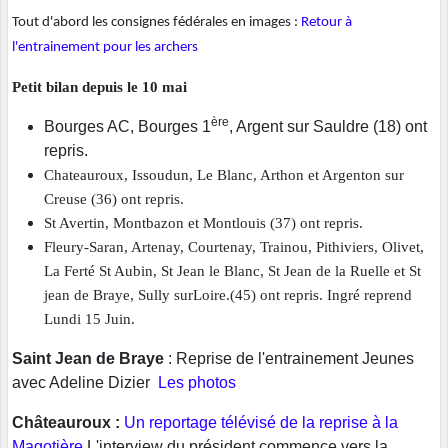
Tout d'abord les consignes fédérales en images :
Retour à
l'entrainement pour les archers
Petit bilan depuis le 10 mai
ère
Bourges AC, Bourges 1
, Argent sur Sauldre (18) ont
repris.
Chateauroux, Issoudun, Le Blanc, Arthon et Argenton sur
Creuse (36) ont repris.
St Avertin, Montbazon et Montlouis (37) ont repris.
Fleury-Saran, Artenay, Courtenay, Trainou, Pithiviers, Olivet,
La Ferté St Aubin, St Jean le Blanc, St Jean de la Ruelle et St
jean de Braye, Sully surLoire.(45) ont repris. Ingré reprend
Lundi 15 Juin.
Saint Jean de Braye
: Reprise de l'entrainement Jeunes
avec Adeline Dizier
Les photos
Châteauroux :
Un reportage télévisé de la reprise à la
Magotière
L'interview du président commence vers la