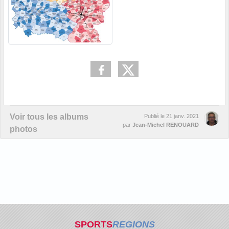
Voir tous les albums
Publié le
21 janv. 2021
par
Jean-Michel RENOUARD
photos
SPORTS
REGIONS