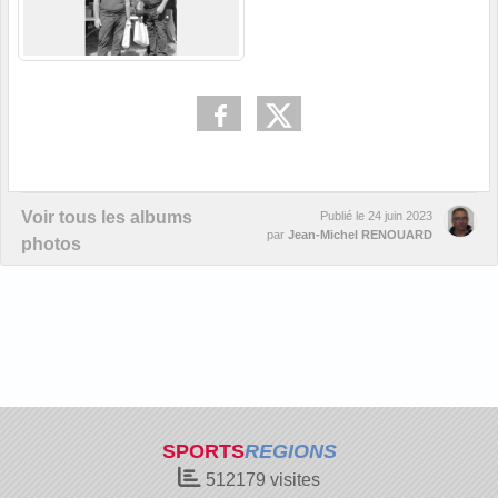
Voir tous les albums
Publié le
24 juin 2023
par
Jean-Michel RENOUARD
photos
SPORTS
REGIONS
512179
visites