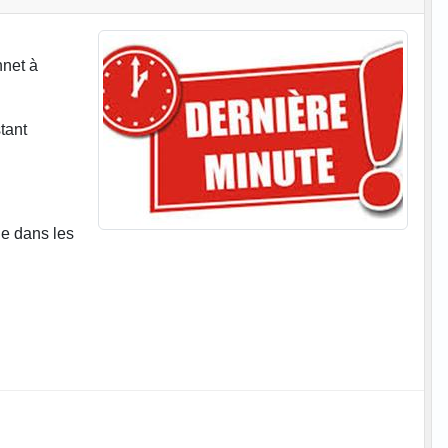
nnet à
tant
le dans les