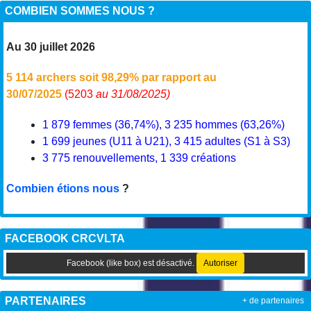
COMBIEN SOMMES NOUS ?
Au 30 juillet 2026
5 114 archers soit 98,29% par rapport au
30/07/2025
(5203
au 31/08/2025)
1 879 femmes (36,74%), 3 235 hommes (63,26%)
1 699 jeunes (U11 à U21), 3 415 adultes (S1 à S3)
3 775 renouvellements, 1 339 créations
Combien étions nous
?
FACEBOOK CRCVLTA
Facebook (like box) est désactivé.
Autoriser
PARTENAIRES
+ de partenaires