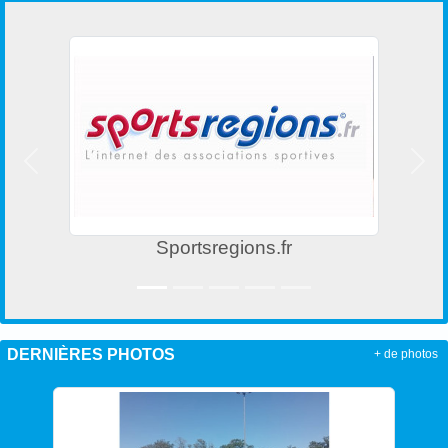
Précedent
Suiv
Sportsregions.fr
DERNIÈRES PHOTOS
+ de photos