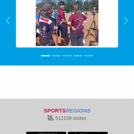
Précedent
Sui
SPORTS
REGIONS
512159
visites