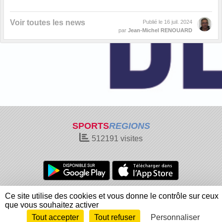
Voir toutes les news
Publié le
16 juil. 2024
par
Jean-Michel RENOUARD
SPORTS
REGIONS
512191
visites
Charte cookies
Gestion des cookies
Ce site utilise des cookies et vous donne le contrôle sur ceux
Informations légales
Signaler un contenu inapproprié
que vous souhaitez activer
Tout accepter
Tout refuser
Personnaliser
Envie de participer ?
Connexion