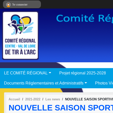
Panneau de gestion des cookies
Se connecter
LE COMITÉ RÉGIONAL
Projet régional 2025-2028
Documents Réglementaires et Administratifs
Photos V
Accueil
2021-2022
Les news
NOUVELLE SAISON SPORTIV
NOUVELLE SAISON SPOR